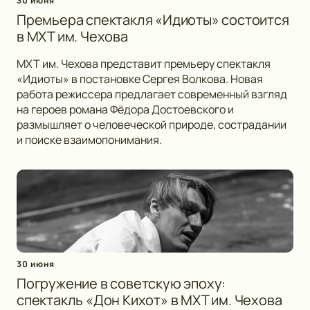
30 июня
Премьера спектакля «Идиоты» состоится
в МХТ им. Чехова
МХТ им. Чехова представит премьеру спектакля
«Идиоты» в постановке Сергея Волкова. Новая
работа режиссера предлагает современный взгляд
на героев романа Фёдора Достоевского и
размышляет о человеческой природе, сострадании
и поиске взаимопонимания.
30 июня
Погружение в советскую эпоху:
спектакль «Дон Кихот» в МХТ им. Чехова