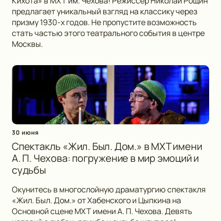
Кихота» в МХТ им. Чехова! Режиссёр Николай Рощин
предлагает уникальный взгляд на классику через
призму 1930-х годов. Не пропустите возможность
стать частью этого театрального события в центре
Москвы.
30 июня
Спектакль «Жил. Был. Дом.» в МХТ имени
А. П. Чехова: погружение в мир эмоций и
судьбы
Окунитесь в многослойную драматургию спектакля
«Жил. Был. Дом.» от Хабенского и Цыпкина на
Основной сцене МХТ имени А. П. Чехова. Девять