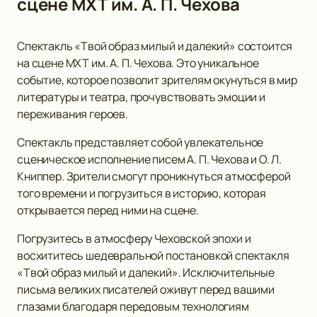
сцене МХТ им. А. П. Чехова
Спектакль «Твой образ милый и далекий» состоится
на сцене МХТ им. А. П. Чехова. Это уникальное
событие, которое позволит зрителям окунуться в мир
литературы и театра, прочувствовать эмоции и
переживания героев.
Спектакль представляет собой увлекательное
сценическое исполнение писем А. П. Чехова и О. Л.
Книппер. Зрители смогут проникнуться атмосферой
того времени и погрузиться в историю, которая
открывается перед ними на сцене.
Погрузитесь в атмосферу Чеховской эпохи и
восхититесь шедевральной постановкой спектакля
«Твой образ милый и далекий». Исключительные
письма великих писателей оживут перед вашими
глазами благодаря передовым технологиям