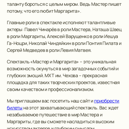
таланту бороться с целым миром. Ведь Мастер пишет
потому, что его любит Маргарита».
Главные роли в спектакле исполняют талантливые
актеры: Павел Чинарёв в роли Мастера, Наташа Швец
в роли Маргариты, Алексей Варущенко в роли Иешуа
Га-Ноцри, Николай Чиндяйкин в роли Понтия Пилата и
Сергей Медведев в роли Левия Матвея.
Спектакль «Мастер и Маргарита» – это уникальная
возможность окунуться в мир загадочных событий и
глубоких эмоций. МХТ им. Чехова – прекрасная
площадка для таких творческих проектов, известная
своим качеством и профессионализмом.
Мы приглашаем вас посетить наш сайт и
приобрести
билеты
на этот захватывающий спектакль. Вас ждет
незабываемое путешествие в мир Мастера и
Маргариты, где вы сможете насладиться высоким
искусством актеров и глубоким смыслом