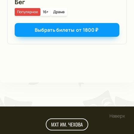
Бег
Популярное
16+
Драма
Выбрать билеты
от
1800
₽
Наверх
МХТ ИМ. ЧЕХОВА