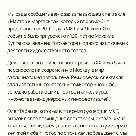
Мы рады сообщить вам о захватывающем спектакле
«Мастер и Маргарита», который впервые был
представлен в 2011 году в МХТ им. Чехова. Это
событие было приурочено к 120-летию Михаила
Булгакова, знаменитого автора и одного из ключевых
деятелей Художественного театра.
Действие этого таинственного романа ХХ века было
перенесено на современную Москву, в мир
столичного метрополитена. Режиссером спектакля
стал известный венгерский режиссер Янош Сас,
успешно работающий в театре и кино, лауреат
множества международных кинофестивалей.
Олег Табаков, который в то время руководил МХТ,
выразил свое восхищение спектаклем, сказав: «Мне
кажется, Яношу Сасу удалось воплотить эту историю
великой любви, историю о том, как любовь дает силы