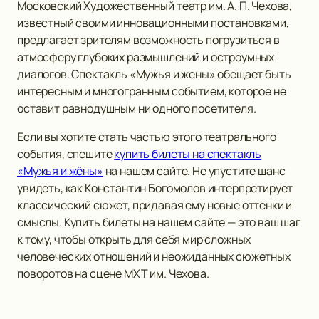
Московский Художественный театр им. А. П. Чехова,
известный своими инновационными постановками,
предлагает зрителям возможность погрузиться в
атмосферу глубоких размышлений и остроумных
диалогов. Спектакль «Мужья и жены» обещает быть
интересным и многогранным событием, которое не
оставит равнодушным ни одного посетителя.
Если вы хотите стать частью этого театрального
события, спешите
купить билеты на спектакль
«Мужья и жёны»
на нашем сайте. Не упустите шанс
увидеть, как Константин Богомолов интерпретирует
классический сюжет, придавая ему новые оттенки и
смыслы. Купить билеты на нашем сайте — это ваш шаг
к тому, чтобы открыть для себя мир сложных
человеческих отношений и неожиданных сюжетных
поворотов на сцене МХТ им. Чехова.