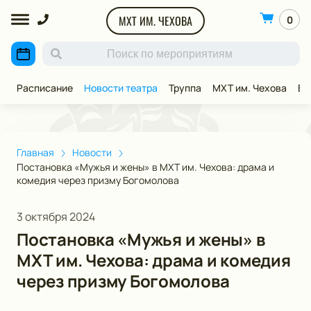
МХТ ИМ. ЧЕХОВА
0
Расписание
Новости театра
Труппа
МХТ им. Чехова
ВИ
Главная
Новости
Постановка «Мужья и жены» в МХТ им. Чехова: драма и
комедия через призму Богомолова
3 октября 2024
Постановка «Мужья и жены» в
МХТ им. Чехова: драма и комедия
через призму Богомолова