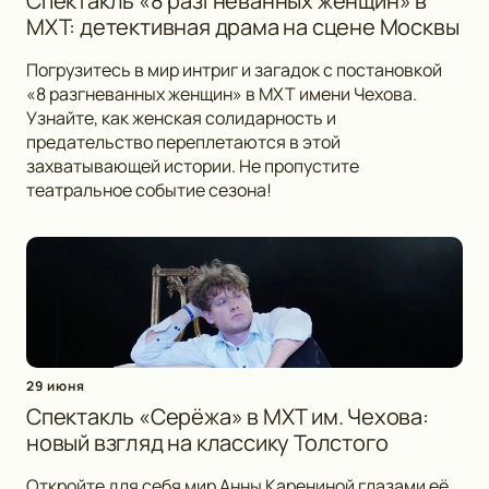
Спектакль «8 разгневанных женщин» в
МХТ: детективная драма на сцене Москвы
Погрузитесь в мир интриг и загадок с постановкой
«8 разгневанных женщин» в МХТ имени Чехова.
Узнайте, как женская солидарность и
предательство переплетаются в этой
захватывающей истории. Не пропустите
театральное событие сезона!
29 июня
Спектакль «Серёжа» в МХТ им. Чехова:
новый взгляд на классику Толстого
Откройте для себя мир Анны Карениной глазами её