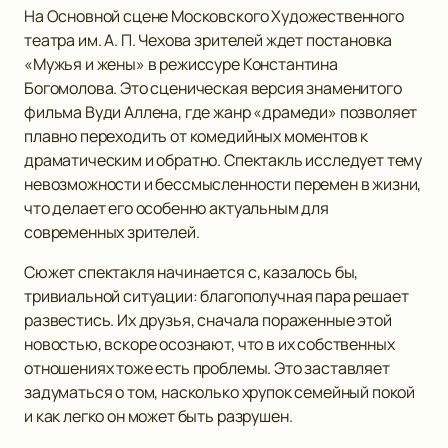
На Основной сцене Московского Художественного
театра им. А. П. Чехова зрителей ждет постановка
«Мужья и жены» в режиссуре Константина
Богомолова. Это сценическая версия знаменитого
фильма Вуди Аллена, где жанр «драмеди» позволяет
плавно переходить от комедийных моментов к
драматическим и обратно. Спектакль исследует тему
невозможности и бессмысленности перемен в жизни,
что делает его особенно актуальным для
современных зрителей.
Сюжет спектакля начинается с, казалось бы,
тривиальной ситуации: благополучная пара решает
развестись. Их друзья, сначала пораженные этой
новостью, вскоре осознают, что в их собственных
отношениях тоже есть проблемы. Это заставляет
задуматься о том, насколько хрупок семейный покой
и как легко он может быть разрушен.