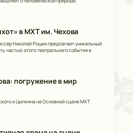
мышляет о человеческой природе,
хот» в МХТ им. Чехова
жиссёр Николай Рощин предлагает уникальный
ать частью этого театрального события в
ова: погружение в мир
ского и Цыпкина на Основной сцене МХТ
тивная драма на сцене