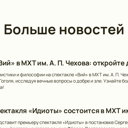
Больше новостей
ий» в МХТ им. А. П. Чехова: откройте
мистики и философии на спектакле «Вий» в МХТ им. А. П. Ч
 Гоголя, исследуя вечные вопросы о добре и зле. Узнайте 
а!
ектакля «Идиоты» состоится в МХТ и
дставит премьеру спектакля «Идиоты» в постановке Серге