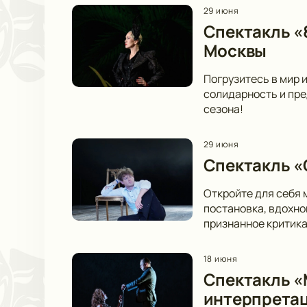
29 июня
Спектакль «
Москвы
Погрузитесь в мир 
солидарность и пре
сезона!
29 июня
Спектакль «
Откройте для себя 
постановка, вдохно
признанное критика
18 июня
Спектакль «
интерпретац