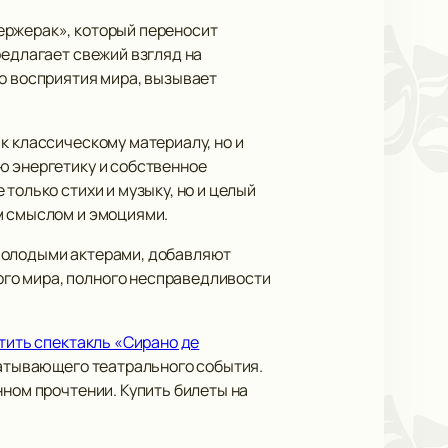
ержерак», который переносит
редлагает свежий взгляд на
го восприятия мира, вызывает
к классическому материалу, но и
ю энергетику и собственное
только стихи и музыку, но и целый
м смыслом и эмоциями.
 молодыми актерами, добавляют
го мира, полного несправедливости
тить спектакль «Сирано де
хватывающего театрального события.
нном прочтении. Купить билеты на