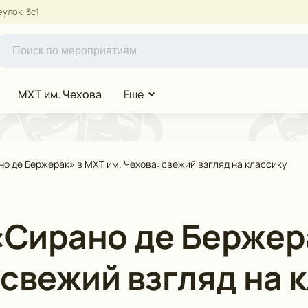
улок, 3с1
МХТ им. Чехова
Ещё
о де Бержерак» в МХТ им. Чехова: свежий взгляд на классику
«Сирано де Бержер
 свежий взгляд на 