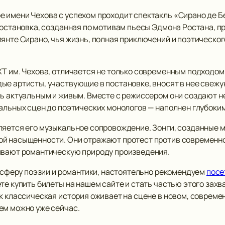
 имени Чехова с успехом проходит спектакль «Сирано де Б
Постановка, созданная по мотивам пьесы Эдмона Ростана, п
лянте Сирано, чья жизнь, полная приключений и поэтическо
Т им. Чехова, отличается не только современным подходом 
ые артисты, участвующие в постановке, вносят в нее свежу
ь актуальным и живым. Вместе с режиссером они создают не 
вальных сцен до поэтических монологов — наполнен глубоки
ляется его музыкальное сопровождение. Зонги, созданные
ой насыщенности. Они отражают протест против современно
кивают романтическую природу произведения.
мосферу поэзии и романтики, настоятельно рекомендуем
посе
ете купить билеты на нашем сайте и стать частью этого за
к классическая история оживает на сцене в новом, совреме
ем можно уже сейчас.