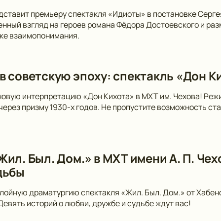
дставит премьеру спектакля «Идиоты» в постановке Серге
нный взгляд на героев романа Фёдора Достоевского и раз
ске взаимопонимания.
в советскую эпоху: спектакль «Дон Ки
новую интерпретацию «Дон Кихота» в МХТ им. Чехова! Ре
 через призму 1930-х годов. Не пропустите возможность ст
ил. Был. Дом.» в МХТ имени А. П. Чех
дьбы
лойную драматургию спектакля «Жил. Был. Дом.» от Хабен
 Девять историй о любви, дружбе и судьбе ждут вас!