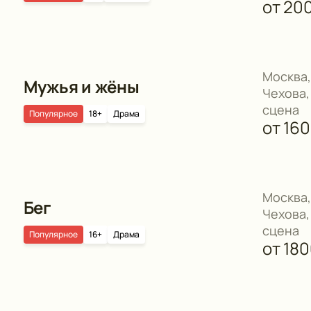
от
20
Москва,
Мужья и жёны
Чехова,
сцена
Популярное
18+
Драма
от
16
Москва,
Бег
Чехова,
сцена
Популярное
16+
Драма
от
18