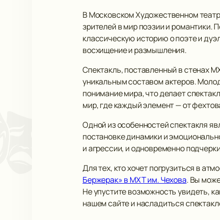
В Московском Художественном театре
зрителей в мир поэзии и романтики. 
классическую историю о поэте и дуэ
восхищение и размышления.
Спектакль, поставленный в стенах МХ
уникальным составом актеров. Молод
понимание мира, что делает спектакл
мир, где каждый элемент — от фехто
Одной из особенностей спектакля яв
постановке динамики и эмоциональн
и агрессии, и одновременно подчер
Для тех, кто хочет погрузиться в ат
Бержерак» в МХТ им. Чехова
. Вы мож
Не упустите возможность увидеть, ка
нашем сайте и насладиться спектакл