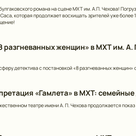
булгаковского романа на сцене МХТ им. А.П. Чехова! Погр
Саса, которая продолжает восхищать зрителей уже более 10
щение!
 разгневанных женщин» в МХТ им. А. П
сферу детектива с постановкой «8 разгневанных женщин» от
претация «Гамлета» в МХТ: семейные
ественном театре имени А. П. Чехова продолжается показ 