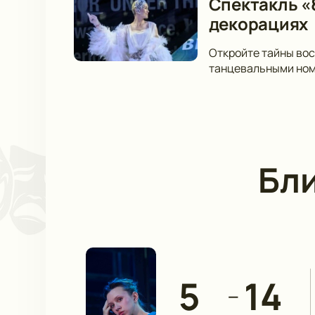
Спектакль «
декорациях
Откройте тайны вос
танцевальными номе
Бл
5
14
—