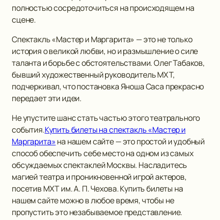
полностью сосредоточиться на происходящем на
сцене.
Спектакль «Мастер и Маргарита» — это не только
история о великой любви, но и размышление о силе
таланта и борьбе с обстоятельствами. Олег Табаков,
бывший художественный руководитель МХТ,
подчеркивал, что постановка Яноша Саса прекрасно
передает эти идеи.
Не упустите шанс стать частью этого театрального
события.
Купить билеты на спектакль «Мастер и
Маргарита»
на нашем сайте — это простой и удобный
способ обеспечить себе место на одном из самых
обсуждаемых спектаклей Москвы. Насладитесь
магией театра и проникновенной игрой актеров,
посетив МХТ им. А. П. Чехова. Купить билеты на
нашем сайте можно в любое время, чтобы не
пропустить это незабываемое представление.