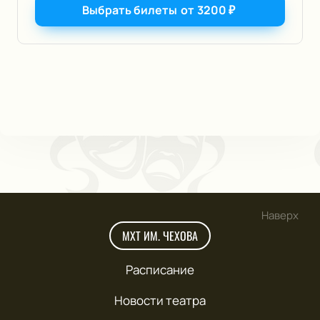
Выбрать билеты
от
3200
₽
Наверх
МХТ ИМ. ЧЕХОВА
Расписание
Новости театра