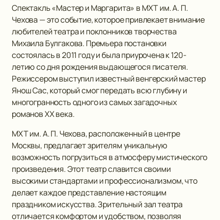
Спектакль «Мастер и Маргарита» в МХТ им. А. П.
Чехова — это событие, которое привлекает внимание
любителей театра и поклонников творчества
Михаила Булгакова. Премьера постановки
состоялась в 2011 году и была приурочена к 120-
летию со дня рождения выдающегося писателя.
Режиссером выступил известный венгерский мастер
Янош Сас, который смог передать всю глубину и
многогранность одного из самых загадочных
романов ХХ века.
МХТ им. А. П. Чехова, расположенный в центре
Москвы, предлагает зрителям уникальную
возможность погрузиться в атмосферу мистического
произведения. Этот театр славится своими
высокими стандартами и профессионализмом, что
делает каждое представление настоящим
праздником искусства. Зрительный зал театра
отличается комфортом и удобством, позволяя