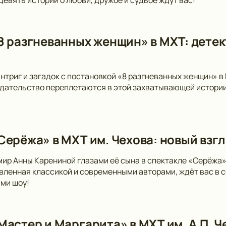
8 разгневанных женщин» в МХТ: детек
интриг и загадок с постановкой «8 разгневанных женщин» в
дательство переплетаются в этой захватывающей истории
Серёжа» в МХТ им. Чехова: новый взгл
мир Анны Карениной глазами её сына в спектакле «Серёжа»
вленная классикой и современными авторами, ждёт вас в 
ми шоу!
Мастер и Маргарита» в МХТ им. А.П. 