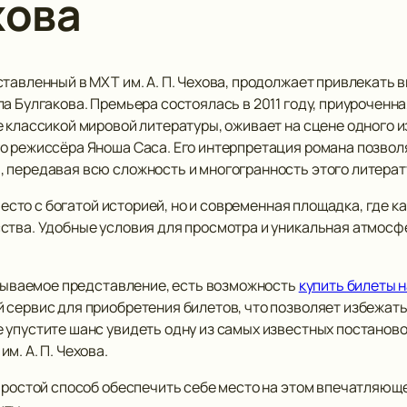
хова
ставленный в МХТ им. А. П. Чехова, продолжает привлекать
а Булгакова. Премьера состоялась в 2011 году, приуроченна
 классикой мировой литературы, оживает на сцене одного и
о режиссёра Яноша Саса. Его интерпретация романа позвол
 передавая всю сложность и многогранность этого литерат
о место с богатой историей, но и современная площадка, где
ства. Удобные условия для просмотра и уникальная атмосф
забываемое представление, есть возможность
купить билеты 
 сервис для приобретения билетов, что позволяет избежать
 упустите шанс увидеть одну из самых известных постаново
м. А. П. Чехова.
 простой способ обеспечить себе место на этом впечатляющ