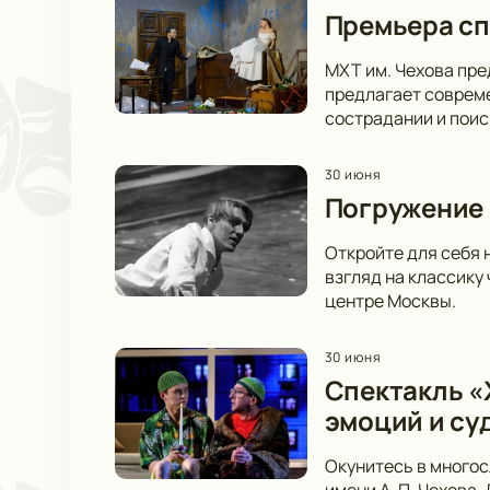
Премьера сп
МХТ им. Чехова пре
предлагает совреме
сострадании и пои
30 июня
Погружение 
Откройте для себя 
взгляд на классику
центре Москвы.
30 июня
Спектакль «Ж
эмоций и су
Окунитесь в многос
имени А. П. Чехова.