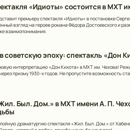
ектакля «Идиоты» состоится в МХТ и
дставит премьеру спектакля «Идиоты» в постановке Серге
нный взгляд на героев романа Фёдора Достоевского и раз
ске взаимопонимания.
в советскую эпоху: спектакль «Дон Ки
новую интерпретацию «Дон Кихота» в МХТ им. Чехова! Ре
 через призму 1930-х годов. Не пропустите возможность ст
ил. Был. Дом.» в МХТ имени А. П. Чех
дьбы
лойную драматургию спектакля «Жил. Был. Дом.» от Хабен
 Девять историй о любви, дружбе и судьбе ждут вас!