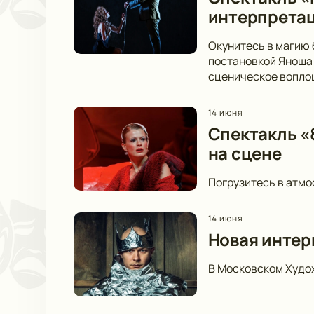
интерпретац
Окунитесь в магию 
постановкой Яноша 
сценическое вопло
14 июня
Спектакль «8
на сцене
Погрузитесь в атмо
14 июня
Новая интер
В Московском Худож