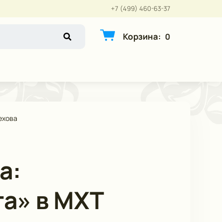
+7 (499) 460-63-37
Корзина
:
0
ехова
а:
та» в МХТ