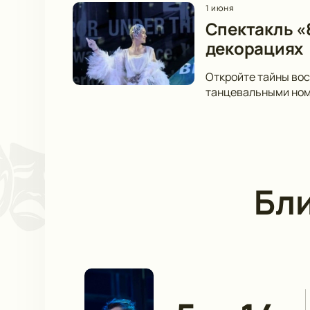
1 июня
Спектакль «
декорациях
Откройте тайны вос
танцевальными номе
Бл