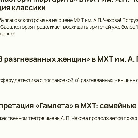
ия классики
булгаковского романа на сцене МХТ им. А.П. Чехова! Погр
Саса, которая продолжает восхищать зрителей уже более 10
щение!
 разгневанных женщин» в МХТ им. А. П
сферу детектива с постановкой «8 разгневанных женщин» от
претация «Гамлета» в МХТ: семейные
ественном театре имени А. П. Чехова продолжается показ 