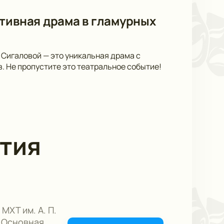
тивная драма в гламурных
 Сигаловой — это уникальная драма с
 Не пропустите это театральное событие!
тия
 МХТ им. А. П.
 Основная