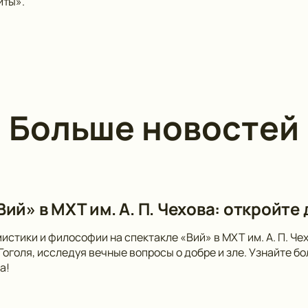
иты».
Больше новостей
ий» в МХТ им. А. П. Чехова: откройте
мистики и философии на спектакле «Вий» в МХТ им. А. П. Ч
 Гоголя, исследуя вечные вопросы о добре и зле. Узнайте 
а!