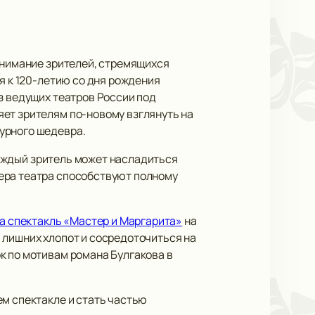
 внимание зрителей, стремящихся
я к 120-летию со дня рождения
з ведущих театров России под
яет зрителям по-новому взглянуть на
урного шедевра.
 каждый зритель может насладиться
ера театра способствуют полному
на спектакль «Мастер и Маргарита»
на
 лишних хлопот и сосредоточиться на
к по мотивам романа Булгакова в
ем спектакле и стать частью