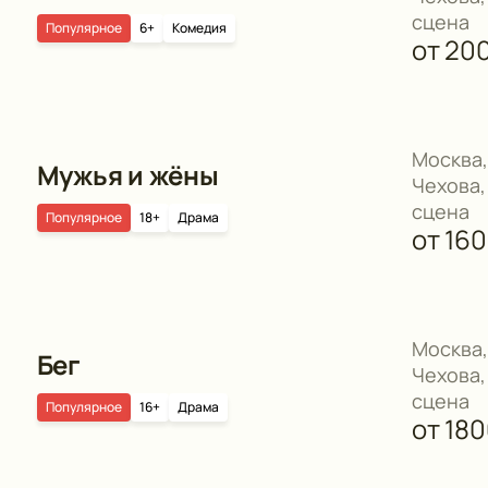
сцена
Популярное
6+
Комедия
от
20
Москва,
Мужья и жёны
Чехова,
сцена
Популярное
18+
Драма
от
16
Москва,
Бег
Чехова,
сцена
Популярное
16+
Драма
от
18