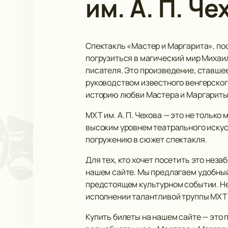
им. А. П. Че
Спектакль «Мастер и Маргарита», по
погрузиться в магический мир Михаил
писателя. Это произведение, ставшее
руководством известного венгерског
историю любви Мастера и Маргариты,
МХТ им. А. П. Чехова — это не тольк
высоким уровнем театрального искус
погружению в сюжет спектакля.
Для тех, кто хочет посетить это не
нашем сайте. Мы предлагаем удобный
предстоящем культурном событии. Не
исполнении талантливой труппы МХТ и
Купить билеты на нашем сайте — это