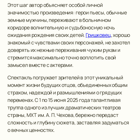
Этот шаг автор объясняет особой личной
значимостью произведения: герои пьесы, обычные
земные мужчины, переживают в больничном
коридоре волнительную и судьбоносную ночь
ожидания рождения своих детей.
Гришковец
, хорошо
знакомый с чувствами своих персонажей, не захотел
доверять их нежные переживания чужим рукам и
стремится максимально точно воплотить свой
замысел вместе с актерами.
Спектакль погружает зрителей в этот уникальный
момент жизни будущих отцов, объединенных общим
страхом, надеждой и размышлениями о грядущих
переменах. С 1 по 15 июня 2025 года талантливая
труппа одного из лучших драматических театров
страны, МХТ им. А. П. Чехова, бережно передаст
сложность и глубину сюжета, заставляя задуматься
о вечных ценностях.