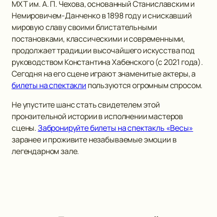
МХТ им. А. П. Чехова, основанный Станиславским и
Немировичем-Данченко в 1898 году и снискавший
мировую славу своими блистательными
постановками, классическими и современными,
продолжает традиции высочайшего искусства под
руководством Константина Хабенского (с 2021 года).
Сегодня на его сцене играют знаменитые актеры, а
билеты на спектакли
пользуются огромным спросом.
Не упустите шанс стать свидетелем этой
пронзительной истории в исполнении мастеров
сцены.
Забронируйте билеты на спектакль «Весы»
заранее и проживите незабываемые эмоции в
легендарном зале.