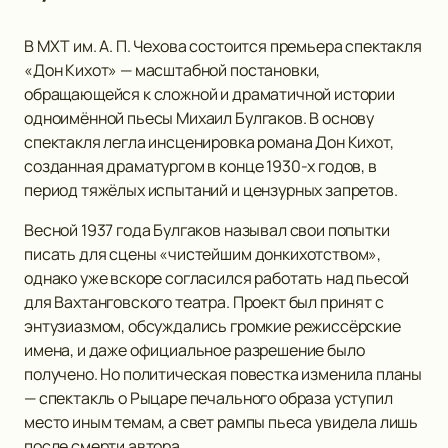
В МХТ им. А. П. Чехова состоится премьера спектакля
«Дон Кихот» — масштабной постановки,
обращающейся к сложной и драматичной истории
одноимённой пьесы Михаил Булгаков. В основу
спектакля легла инсценировка романа Дон Кихот,
созданная драматургом в конце 1930-х годов, в
период тяжёлых испытаний и цензурных запретов.
Весной 1937 года Булгаков называл свои попытки
писать для сцены «чистейшим донкихотством»,
однако уже вскоре согласился работать над пьесой
для Вахтанговского театра. Проект был принят с
энтузиазмом, обсуждались громкие режиссёрские
имена, и даже официальное разрешение было
получено. Но политическая повестка изменила планы
— спектакль о Рыцаре печального образа уступил
место иным темам, а свет рампы пьеса увидела лишь
после смерти автора.