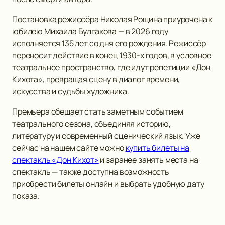
Постановка режиссёра Николая Рощина приурочена к
юбилею Михаила Булгакова — в 2026 году
исполняется 135 лет со дня его рождения. Режиссёр
переносит действие в конец 1930-х годов, в условное
театральное пространство, где идут репетиции «Дон
Кихота», превращая сцену в диалог времени,
искусства и судьбы художника.
Премьера обещает стать заметным событием
театрального сезона, объединяя историю,
литературу и современный сценический язык. Уже
сейчас на нашем сайте можно
купить билеты на
спектакль «Дон Кихот»
и заранее занять места на
спектакль — также доступна возможность
приобрести билеты онлайн и выбрать удобную дату
показа.