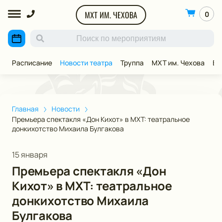
МХТ ИМ. ЧЕХОВА
0
Расписание
Новости театра
Труппа
МХТ им. Чехова
ВИ
Главная
Новости
Премьера спектакля «Дон Кихот» в МХТ: театральное
донкихотство Михаила Булгакова
15 января
Премьера спектакля «Дон
Кихот» в МХТ: театральное
донкихотство Михаила
Булгакова